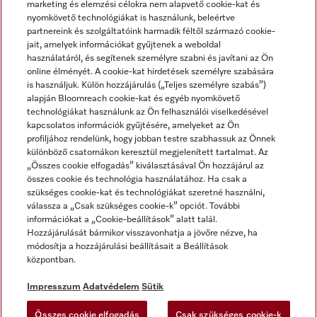
marketing és elemzési célokra nem alapvető cookie-kat és
nyomkövető technológiákat is használunk, beleértve
partnereink és szolgáltatóink harmadik féltől származó cookie-
jait, amelyek információkat gyűjtenek a weboldal
használatáról, és segítenek személyre szabni és javítani az Ön
online élményét. A cookie-kat hirdetések személyre szabására
is használjuk. Külön hozzájárulás („Teljes személyre szabás”)
alapján Bloomreach cookie-kat és egyéb nyomkövető
Miele a YouTube-on
Miele a Facebookon
Miele az Instagramon
technológiákat használunk az Ön felhasználói viselkedésével
kapcsolatos információk gyűjtésére, amelyeket az Ön
profiljához rendelünk, hogy jobban testre szabhassuk az Önnek
különböző csatornákon keresztül megjelenített tartalmat. Az
„Összes cookie elfogadás” kiválasztásával Ön hozzájárul az
összes cookie és technológia használatához. Ha csak a
Impresszum
szükséges cookie-kat és technológiákat szeretné használni,
válassza a „Csak szükséges cookie-k” opciót. További
ÁSZF
információkat a „Cookie-beállítások” alatt talál.
Adatvédelem
Hozzájárulását bármikor visszavonhatja a jövőre nézve, ha
módosítja a hozzájárulási beállításait a Beállítások
Felhasználási feltételek
központban.
Akadálymentességi Nyilatkozat
Digitális Szolgáltatásokról szóló törvény
Impresszum
Adatvédelem
Sütik
Elállási űrlap
Összes cookie elfogadás
Csak szükséges cookie-k