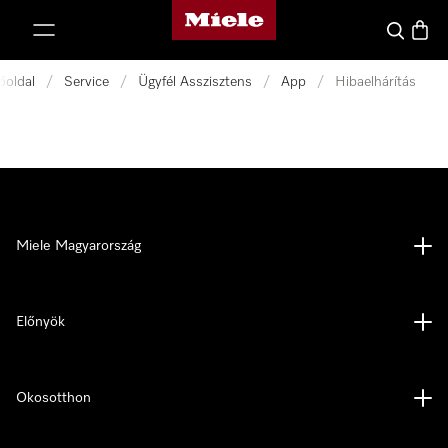
Miele honlapja
 a tartalomhoz
Kereses
Bevás
őoldal
/
Service
/
Ügyfél Asszisztens
/
App
/
Hibaelhárítás
Miele Magyarország
Előnyök
Okosotthon