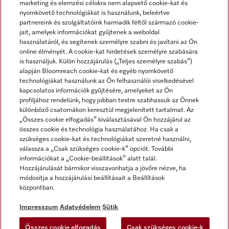
marketing és elemzési célokra nem alapvető cookie-kat és
nyomkövető technológiákat is használunk, beleértve
partnereink és szolgáltatóink harmadik féltől származó cookie-
jait, amelyek információkat gyűjtenek a weboldal
használatáról, és segítenek személyre szabni és javítani az Ön
online élményét. A cookie-kat hirdetések személyre szabására
is használjuk. Külön hozzájárulás („Teljes személyre szabás”)
alapján Bloomreach cookie-kat és egyéb nyomkövető
Miele a YouTube-on
Miele a Facebookon
Miele az Instagramon
technológiákat használunk az Ön felhasználói viselkedésével
kapcsolatos információk gyűjtésére, amelyeket az Ön
profiljához rendelünk, hogy jobban testre szabhassuk az Önnek
különböző csatornákon keresztül megjelenített tartalmat. Az
„Összes cookie elfogadás” kiválasztásával Ön hozzájárul az
összes cookie és technológia használatához. Ha csak a
Impresszum
szükséges cookie-kat és technológiákat szeretné használni,
válassza a „Csak szükséges cookie-k” opciót. További
ÁSZF
információkat a „Cookie-beállítások” alatt talál.
Adatvédelem
Hozzájárulását bármikor visszavonhatja a jövőre nézve, ha
módosítja a hozzájárulási beállításait a Beállítások
Felhasználási feltételek
központban.
Akadálymentességi Nyilatkozat
Digitális Szolgáltatásokról szóló törvény
Impresszum
Adatvédelem
Sütik
Elállási űrlap
Összes cookie elfogadás
Csak szükséges cookie-k