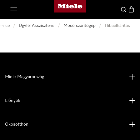
Miele honlapja
 a tartalomhoz
Kereses
Bevás
rvice
/
Ügyfél Asszisztens
/
Mosó szárítógép
/
Hibaelhárítás
Miele Magyarország
Előnyök
Okosotthon