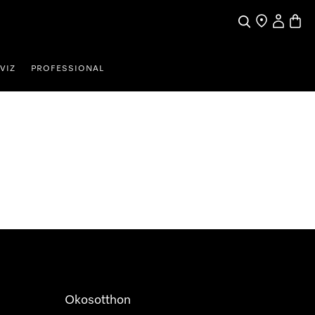
Kereses
Üzletkereső
Saját profi
Bevás
VIZ
PROFESSIONAL
Okosotthon