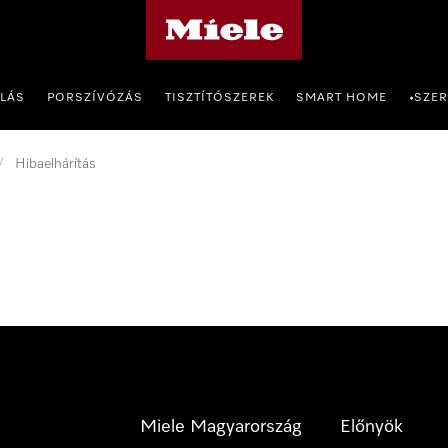
Miele honlapja
OLÁS
PORSZÍVÓZÁS
TISZTÍTÓSZEREK
SMART HOME
SZER
•
/
Hibaelhárítás
Miele Magyarország
Előnyök