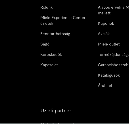
Rólunk
Alapos érvek a M
mellett
Miele Experience Center
üzletek
Kuponok
Fenntarthatóság
Akciók
Sajtó
Miele outlet
Kereskedők
Termékújdonság
Kapcsolat
Garanciahosszab
Katalógusok
Áruhitel
Üzleti partner
Miele Professional