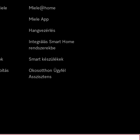
iele
Miele@home
Miele App
Hangvezérlés
Integrálás Smart Home
rendszerekbe
ok
Smart készülékek
bítás
Okosotthon Ügyfél
Asszisztens