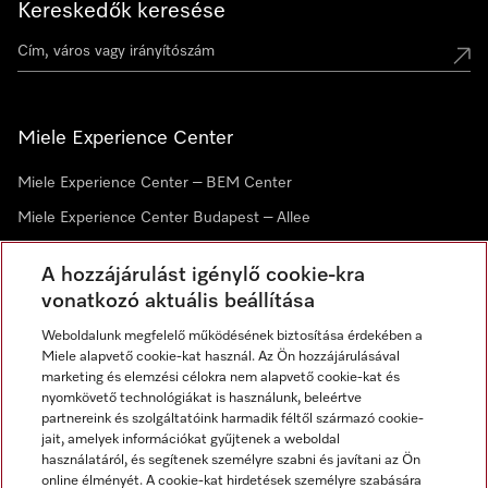
Kereskedők keresése
Miele Experience Center
Miele Experience Center – BEM Center
Miele Experience Center Budapest – Allee
Miele Experience Center Debrecen
A hozzájárulást igénylő cookie-kra
vonatkozó aktuális beállítása
Hírlevél
Weboldalunk megfelelő működésének biztosítása érdekében a
Miele alapvető cookie-kat használ. Az Ön hozzájárulásával
marketing és elemzési célokra nem alapvető cookie-kat és
nyomkövető technológiákat is használunk, beleértve
partnereink és szolgáltatóink harmadik féltől származó cookie-
jait, amelyek információkat gyűjtenek a weboldal
használatáról, és segítenek személyre szabni és javítani az Ön
online élményét. A cookie-kat hirdetések személyre szabására