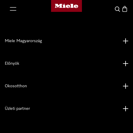
Miele honlapja
 a tartalomhoz
Kereses
Bevás
Miele Magyarország
Előnyök
Okosotthon
Üzleti partner