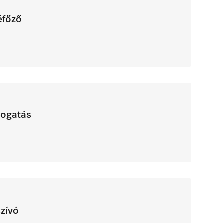
éfőző
ogatás
zívó