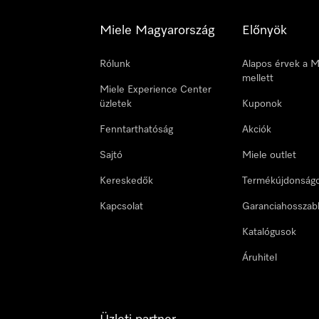
Miele Magyarország
Előnyök
Rólunk
Alapos érvek a M
mellett
Miele Experience Center
üzletek
Kuponok
Fenntarthatóság
Akciók
Sajtó
Miele outlet
Kereskedők
Termékújdonság
Kapcsolat
Garanciahosszab
Katalógusok
Áruhitel