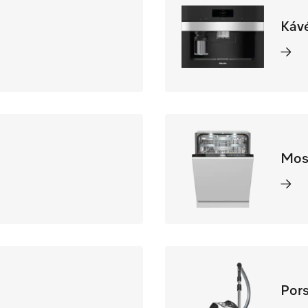
Káv
Mos
Pors