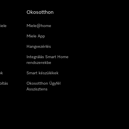
Okosotthon
iele
Miele@home
Miele App
Hangvezérlés
Integrálás Smart Home
rendszerekbe
ok
Smart készülékek
bítás
Okosotthon Ügyfél
Asszisztens