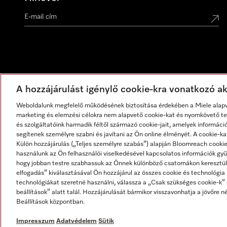
A hozzájárulást igénylő cookie-kra vonatkozó akt
Weboldalunk megfelelő működésének biztosítása érdekében a Miele alapve
marketing és elemzési célokra nem alapvető cookie-kat és nyomkövető tec
és szolgáltatóink harmadik féltől származó cookie-jait, amelyek informáci
segítenek személyre szabni és javítani az Ön online élményét. A cookie-ka
Külön hozzájárulás („Teljes személyre szabás”) alapján Bloomreach cook
használunk az Ön felhasználói viselkedésével kapcsolatos információk gyűj
hogy jobban testre szabhassuk az Önnek különböző csatornákon keresztül
elfogadás” kiválasztásával Ön hozzájárul az összes cookie és technológia
technológiákat szeretné használni, válassza a „Csak szükséges cookie-k” 
beállítások” alatt talál. Hozzájárulását bármikor visszavonhatja a jövőre né
Impresszum
ÁSZF
Adatvédelem
Felhasználási feltét
Beállítások központban.
Impresszum
Adatvédelem
Sütik
Miele a YouTube-on
Miele a Facebookon
Miele az Instagramon