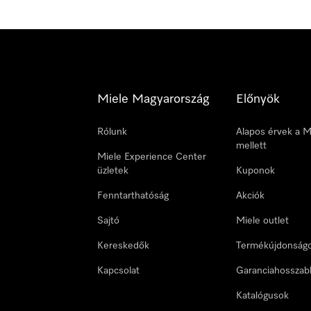
Miele Magyarország
Előnyök
Rólunk
Alapos érvek a M
mellett
Miele Experience Center
üzletek
Kuponok
Fenntarthatóság
Akciók
Sajtó
Miele outlet
Kereskedők
Termékújdonság
Kapcsolat
Garanciahosszab
Katalógusok