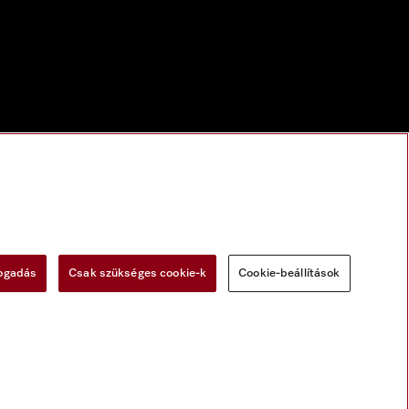
fogadás
Csak szükséges cookie-k
Cookie-beállítások
zóló törvény
Elállási űrlap
Cookie-beállítások