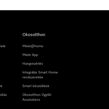
Okosotthon
iele
Miele@home
Miele App
Hangvezérlés
Integrálás Smart Home
rendszerekbe
ok
Smart készülékek
bítás
Okosotthon Ügyfél
Asszisztens