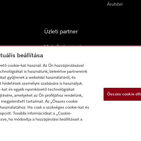
Áruhitel
Üzleti partner
Miele Professional
uális beállítása
Miele a hajókon
tő cookie-kat használ. Az Ön hozzájárulásával
Építészek és kivitelezők
hnológiákat is használunk, beleértve partnereink
ókat gyűjtenek a weboldal használatáról, és
Beszállítók
t hirdetések személyre szabására is használjuk.
ie-kat és egyéb nyomkövető technológiákat
Összes cookie el
tésére, amelyeket az Ön profiljához rendelünk,
 megjelenített tartalmat. Az „Összes cookie
 használatához. Ha csak a szükséges cookie-kat és
opciót. További információkat a „Cookie-
zve, ha módosítja a hozzájárulási beállításait a
elek
Akadálymentességi Nyilatkozat
Digitális Szolgáltatásokról s