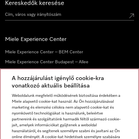
Kereskedők keresése
Miele Experience Center
Miele Experience Center – BEM Center
Miele Experience Center Budapest – Allee
Miele Experience Center Debrecen
A hozzájárulást igénylő cookie-kra
vonatkozó aktuális beállítása
Hírlevél
Weboldalunk megfelelő működésének biztosítása érdekében a
Miele alapvető cookie-kat használ. Az Ön hozzájárulásával
marketing és elemzési célokra nem alapvető cookie-kat és
nyomkövető technológiákat is használunk, beleértve
partnereink és szolgáltatóink harmadik féltől származó cookie-
jait, amelyek információkat gyűjtenek a weboldal
használatáról, és segítenek személyre szabni és javítani az Ön
online élményét. A cookie-kat hirdetések személyre szabására