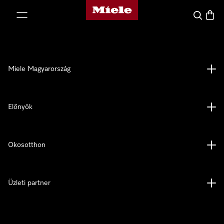
Miele honlapja
 a tartalomhoz
Kereses
Bevás
Miele Magyarország
Előnyök
Okosotthon
Üzleti partner