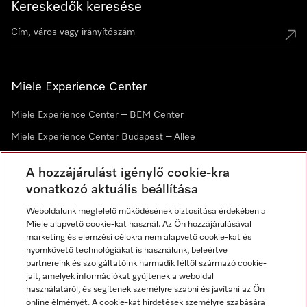
Kereskedők keresése
Miele Experience Center
Miele Experience Center – BEM Center
Miele Experience Center Budapest – Allee
Miele Experience Center Debrecen
A hozzájárulást igénylő cookie-kra
vonatkozó aktuális beállítása
Hírlevél
Weboldalunk megfelelő működésének biztosítása érdekében a
Miele alapvető cookie-kat használ. Az Ön hozzájárulásával
marketing és elemzési célokra nem alapvető cookie-kat és
nyomkövető technológiákat is használunk, beleértve
partnereink és szolgáltatóink harmadik féltől származó cookie-
jait, amelyek információkat gyűjtenek a weboldal
használatáról, és segítenek személyre szabni és javítani az Ön
online élményét. A cookie-kat hirdetések személyre szabására