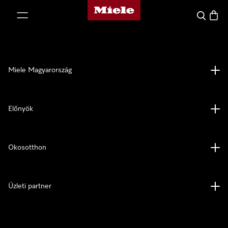
Miele honlapja
 a tartalomhoz
Kereses
Bevás
Miele Magyarország
Előnyök
Okosotthon
Üzleti partner