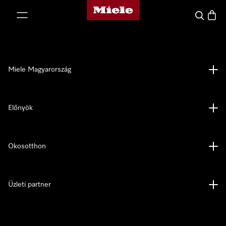
Miele honlapja
 a tartalomhoz
Kereses
Bevás
Miele Magyarország
Előnyök
Okosotthon
Üzleti partner