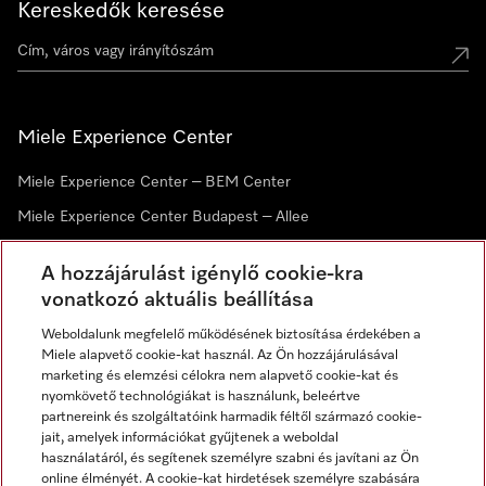
Kereskedők keresése
Miele Experience Center
Miele Experience Center – BEM Center
Miele Experience Center Budapest – Allee
Miele Experience Center Debrecen
A hozzájárulást igénylő cookie-kra
vonatkozó aktuális beállítása
Hírlevél
Weboldalunk megfelelő működésének biztosítása érdekében a
Miele alapvető cookie-kat használ. Az Ön hozzájárulásával
marketing és elemzési célokra nem alapvető cookie-kat és
nyomkövető technológiákat is használunk, beleértve
partnereink és szolgáltatóink harmadik féltől származó cookie-
jait, amelyek információkat gyűjtenek a weboldal
használatáról, és segítenek személyre szabni és javítani az Ön
online élményét. A cookie-kat hirdetések személyre szabására