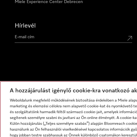
Miele Experience Center Debrecen
Hírlevél
A hozzájárulást igénylő cookie-kra vonatkozó akt
Weboldalunk megfelelő működésének biztosítása érdekében a Miele alapve
marketing és elemzési célokra nem alapvető cookie-kat és nyomkövető tec
és szolgáltatóink harmadik féltől származó cookie-jait, amelyek informáci
segítenek személyre szabni és javítani az Ön online élményét. A cookie-ka
Külön hozzájárulás („Teljes személyre szabás”) alapján Bloomreach cook
használunk az Ön felhasználói viselkedésével kapcsolatos információk gyűj
hogy jobban testre szabhassuk az Önnek különböző csatornákon keresztül