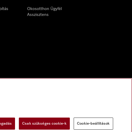
bítás
Okosotthon Ügyfél
Asszisztens
fogadás
Csak szükséges cookie-k
Cookie-beállítások