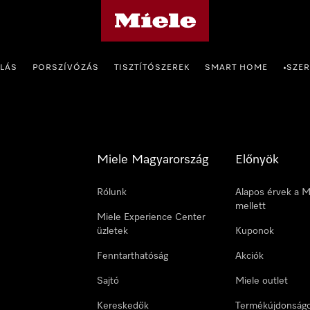
Miele honlapja
OLÁS
PORSZÍVÓZÁS
TISZTÍTÓSZEREK
SMART HOME
SZER
•
Miele Magyarország
Előnyök
Rólunk
Alapos érvek a M
mellett
Miele Experience Center
üzletek
Kuponok
Fenntarthatóság
Akciók
Sajtó
Miele outlet
Kereskedők
Termékújdonság