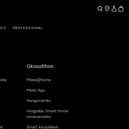
Kereses
Üzletkereső
Saját profi
Bevás
VIZ
PROFESSIONAL
Okosotthon
iele
Miele@home
Miele App
Hangvezérlés
Integrálás Smart Home
rendszerekbe
ok
Smart készülékek