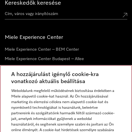
Kereskedők keresése
Miele Experience Center
Miele Experience Center – BEM Center
Miele Experience Center Budapest – Allee
Miele Experience Center Debrecen
A hozzájárulást igénylő cookie-kra
vonatkozó aktuális beállítása
Hírlevél
Weboldalunk megfelelő működésének biztosítása érdekében a
Miele alapvető cookie-kat használ. Az Ön hozzájárulásával
marketing és elemzési célokra nem alapvető cookie-kat és
nyomkövető technológiákat is használunk, beleértve
partnereink és szolgáltatóink harmadik féltől származó cookie-
jait, amelyek információkat gyűjtenek a weboldal
használatáról, és segítenek személyre szabni és javítani az Ön
online élményét. A cookie-kat hirdetések személyre szabására