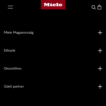
Miele honlapja
 a tartalomhoz
Kereses
Bevás
Miele Magyarország
Előnyök
Okosotthon
Üzleti partner