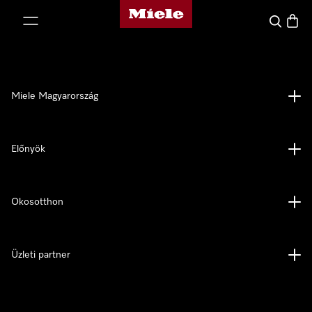
Miele honlapja
 a tartalomhoz
Kereses
Bevás
Miele Magyarország
Előnyök
Okosotthon
Üzleti partner