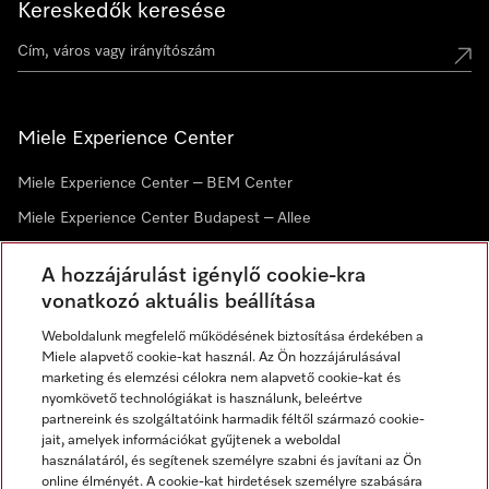
Kereskedők keresése
Miele Experience Center
Miele Experience Center – BEM Center
Miele Experience Center Budapest – Allee
Miele Experience Center Debrecen
A hozzájárulást igénylő cookie-kra
vonatkozó aktuális beállítása
Hírlevél
Weboldalunk megfelelő működésének biztosítása érdekében a
Miele alapvető cookie-kat használ. Az Ön hozzájárulásával
marketing és elemzési célokra nem alapvető cookie-kat és
nyomkövető technológiákat is használunk, beleértve
partnereink és szolgáltatóink harmadik féltől származó cookie-
jait, amelyek információkat gyűjtenek a weboldal
használatáról, és segítenek személyre szabni és javítani az Ön
online élményét. A cookie-kat hirdetések személyre szabására