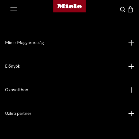
Miele honlapja
 a tartalomhoz
Kereses
Bevás
Miele Magyarország
Előnyök
Okosotthon
Üzleti partner