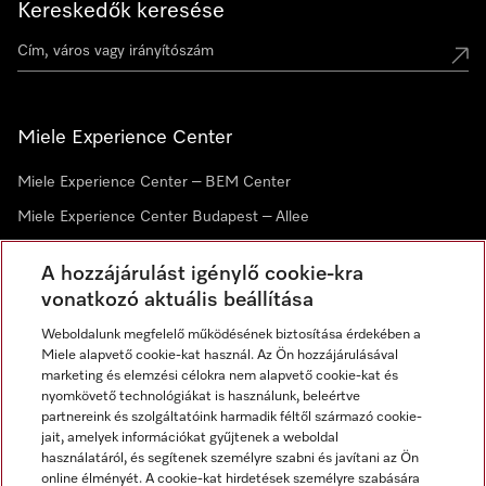
Kereskedők keresése
Miele Experience Center
Miele Experience Center – BEM Center
Miele Experience Center Budapest – Allee
Miele Experience Center Debrecen
A hozzájárulást igénylő cookie-kra
vonatkozó aktuális beállítása
Hírlevél
Weboldalunk megfelelő működésének biztosítása érdekében a
Miele alapvető cookie-kat használ. Az Ön hozzájárulásával
marketing és elemzési célokra nem alapvető cookie-kat és
nyomkövető technológiákat is használunk, beleértve
partnereink és szolgáltatóink harmadik féltől származó cookie-
jait, amelyek információkat gyűjtenek a weboldal
használatáról, és segítenek személyre szabni és javítani az Ön
online élményét. A cookie-kat hirdetések személyre szabására