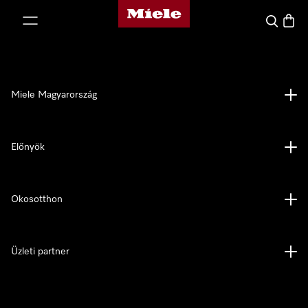
Miele honlapja
 a tartalomhoz
Kereses
Bevás
Miele Magyarország
Előnyök
Okosotthon
Üzleti partner