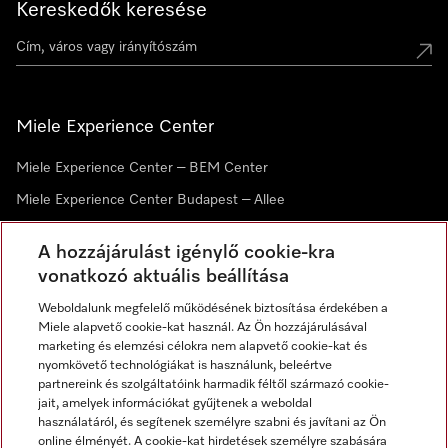
Kereskedők keresése
Miele Experience Center
Miele Experience Center – BEM Center
Miele Experience Center Budapest – Allee
Miele Experience Center Debrecen
A hozzájárulást igénylő cookie-kra
vonatkozó aktuális beállítása
Hírlevél
Weboldalunk megfelelő működésének biztosítása érdekében a
Miele alapvető cookie-kat használ. Az Ön hozzájárulásával
marketing és elemzési célokra nem alapvető cookie-kat és
nyomkövető technológiákat is használunk, beleértve
partnereink és szolgáltatóink harmadik féltől származó cookie-
jait, amelyek információkat gyűjtenek a weboldal
használatáról, és segítenek személyre szabni és javítani az Ön
online élményét. A cookie-kat hirdetések személyre szabására