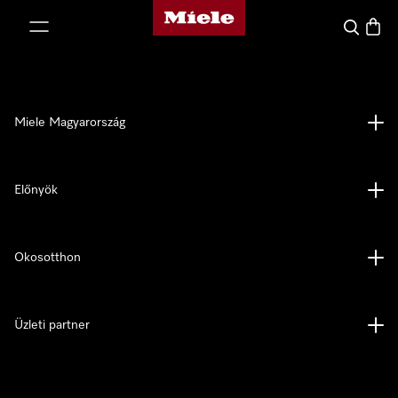
Miele honlapja
 a tartalomhoz
Kereses
Bevás
Miele Magyarország
Előnyök
Okosotthon
Üzleti partner