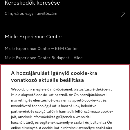
Kereskedők keresése
Miele Experience Center
Miele Experience Center – BEM Center
Miele Experience Center Budapest – Allee
Miele Experience Center Debrecen
A hozzájárulást igénylő cookie-kra
vonatkozó aktuális beállítása
Hírlevél
Weboldalunk megfelelő működésének biztosítása érdekében a
Miele alapvető cookie-kat használ. Az Ön hozzájárulásával
marketing és elemzési célokra nem alapvető cookie-kat és
nyomkövető technológiákat is használunk, beleértve
partnereink és szolgáltatóink harmadik féltől származó cookie-
jait, amelyek információkat gyűjtenek a weboldal
használatáról, és segítenek személyre szabni és javítani az Ön
online élményét. A cookie-kat hirdetések személyre szabására