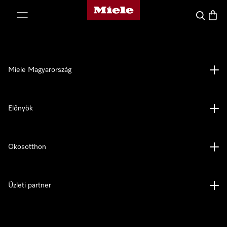
Miele honlapja
 a tartalomhoz
Kereses
Bevás
Miele Magyarország
Előnyök
Okosotthon
Üzleti partner