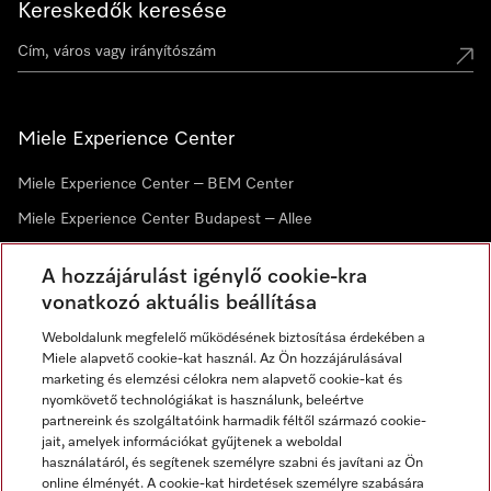
Kereskedők keresése
Miele Experience Center
Miele Experience Center – BEM Center
Miele Experience Center Budapest – Allee
Miele Experience Center Debrecen
A hozzájárulást igénylő cookie-kra
vonatkozó aktuális beállítása
Hírlevél
Weboldalunk megfelelő működésének biztosítása érdekében a
Miele alapvető cookie-kat használ. Az Ön hozzájárulásával
marketing és elemzési célokra nem alapvető cookie-kat és
nyomkövető technológiákat is használunk, beleértve
partnereink és szolgáltatóink harmadik féltől származó cookie-
jait, amelyek információkat gyűjtenek a weboldal
használatáról, és segítenek személyre szabni és javítani az Ön
online élményét. A cookie-kat hirdetések személyre szabására