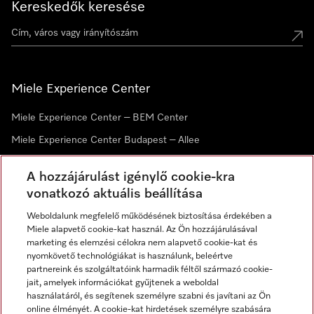
Kereskedők keresése
Miele Experience Center
Miele Experience Center – BEM Center
Miele Experience Center Budapest – Allee
Miele Experience Center Debrecen
A hozzájárulást igénylő cookie-kra
vonatkozó aktuális beállítása
Hírlevél
Weboldalunk megfelelő működésének biztosítása érdekében a
Miele alapvető cookie-kat használ. Az Ön hozzájárulásával
marketing és elemzési célokra nem alapvető cookie-kat és
nyomkövető technológiákat is használunk, beleértve
partnereink és szolgáltatóink harmadik féltől származó cookie-
jait, amelyek információkat gyűjtenek a weboldal
használatáról, és segítenek személyre szabni és javítani az Ön
online élményét. A cookie-kat hirdetések személyre szabására