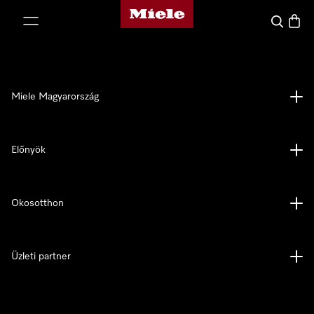
Miele honlapja
 a tartalomhoz
Kereses
Bevás
Miele Magyarország
Előnyök
Okosotthon
Üzleti partner