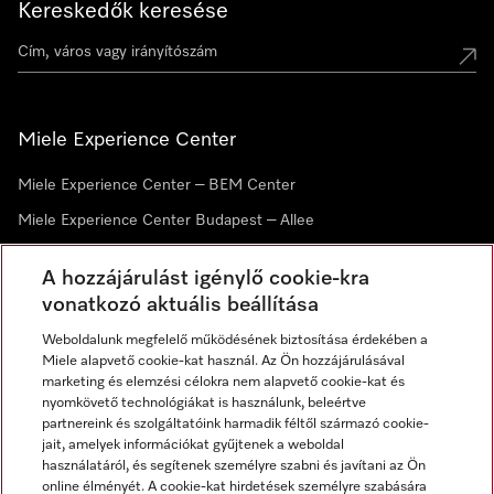
Kereskedők keresése
Miele Experience Center
Miele Experience Center – BEM Center
Miele Experience Center Budapest – Allee
Miele Experience Center Debrecen
A hozzájárulást igénylő cookie-kra
vonatkozó aktuális beállítása
Hírlevél
Weboldalunk megfelelő működésének biztosítása érdekében a
Miele alapvető cookie-kat használ. Az Ön hozzájárulásával
marketing és elemzési célokra nem alapvető cookie-kat és
nyomkövető technológiákat is használunk, beleértve
partnereink és szolgáltatóink harmadik féltől származó cookie-
jait, amelyek információkat gyűjtenek a weboldal
használatáról, és segítenek személyre szabni és javítani az Ön
online élményét. A cookie-kat hirdetések személyre szabására