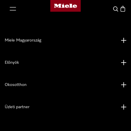
Miele honlapja
 a tartalomhoz
Kereses
Bevás
Miele Magyarország
Előnyök
Okosotthon
Üzleti partner