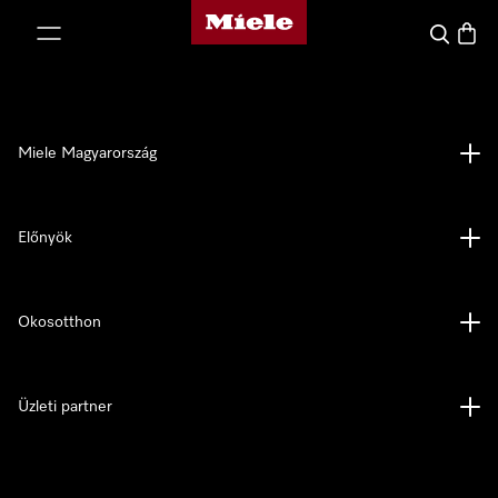
Miele honlapja
 a tartalomhoz
Kereses
Bevás
Miele Magyarország
Előnyök
Okosotthon
Üzleti partner