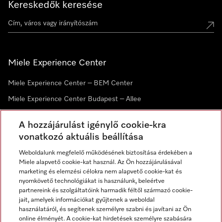
Kereskedők keresése
Miele Experience Center
Miele Experience Center – BEM Center
Miele Experience Center Budapest – Allee
Miele Experience Center Debrecen
A hozzájárulást igénylő cookie-kra
vonatkozó aktuális beállítása
Hírlevél
Weboldalunk megfelelő működésének biztosítása érdekében a
Miele alapvető cookie-kat használ. Az Ön hozzájárulásával
marketing és elemzési célokra nem alapvető cookie-kat és
nyomkövető technológiákat is használunk, beleértve
partnereink és szolgáltatóink harmadik féltől származó cookie-
jait, amelyek információkat gyűjtenek a weboldal
használatáról, és segítenek személyre szabni és javítani az Ön
online élményét. A cookie-kat hirdetések személyre szabására