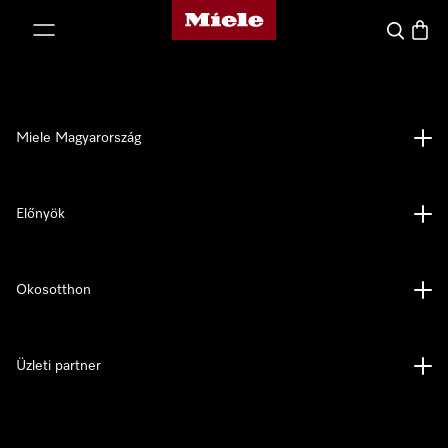
Miele honlapja
 a tartalomhoz
Kereses
Bevás
Miele Magyarország
Előnyök
Okosotthon
Üzleti partner