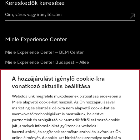
Kereskedők keresése
Miele Experience Center
Miele Experience Center – BEM Center
Miele Experience Center Budapest – Allee
Miele Experience Center Debrecen
A hozzájárulást igénylő cookie-kra
vonatkozó aktuális beállítása
Hírlevél
Weboldalunk megfelelő működésének biztosítása érdekében a
Miele alapvető cookie-kat használ. Az Ön hozzájárulásával
marketing és elemzési célokra nem alapvető cookie-kat és
nyomkövető technológiákat is használunk, beleértve
partnereink és szolgáltatóink harmadik féltől származó cookie-
jait, amelyek információkat gyűjtenek a weboldal
használatáról, és segítenek személyre szabni és javítani az Ön
online élményét. A cookie-kat hirdetések személyre szabására