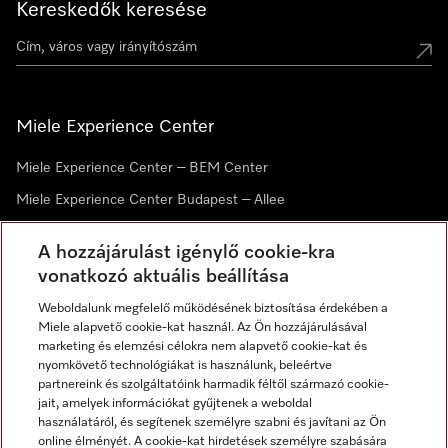
Kereskedők keresése
Miele Experience Center
Miele Experience Center – BEM Center
Miele Experience Center Budapest – Allee
Miele Experience Center Debrecen
A hozzájárulást igénylő cookie-kra
vonatkozó aktuális beállítása
Hírlevél
Weboldalunk megfelelő működésének biztosítása érdekében a
Miele alapvető cookie-kat használ. Az Ön hozzájárulásával
marketing és elemzési célokra nem alapvető cookie-kat és
nyomkövető technológiákat is használunk, beleértve
partnereink és szolgáltatóink harmadik féltől származó cookie-
jait, amelyek információkat gyűjtenek a weboldal
használatáról, és segítenek személyre szabni és javítani az Ön
online élményét. A cookie-kat hirdetések személyre szabására