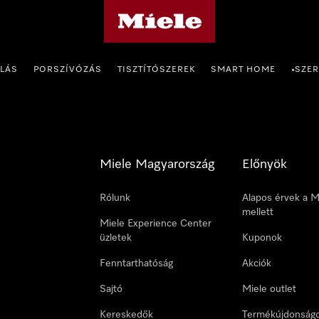
Miele honlapja
OLÁS
PORSZÍVÓZÁS
TISZTÍTÓSZEREK
SMART HOME
SZER
•
Miele Magyarország
Előnyök
Rólunk
Alapos érvek a M
mellett
Miele Experience Center
üzletek
Kuponok
Fenntarthatóság
Akciók
Sajtó
Miele outlet
Kereskedők
Termékújdonság