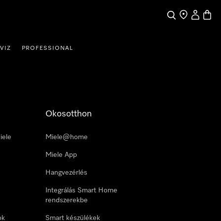
Kereses
Üzletkereső
Saját profi
Bevás
VIZ
PROFESSIONAL
Okosotthon
iele
Miele@home
Miele App
Hangvezérlés
Integrálás Smart Home
rendszerekbe
ok
Smart készülékek