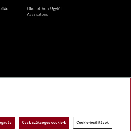
bítás
Okosotthon Ügyfél
Asszisztens
fogadás
Csak szükséges cookie-k
Cookie-beállítások