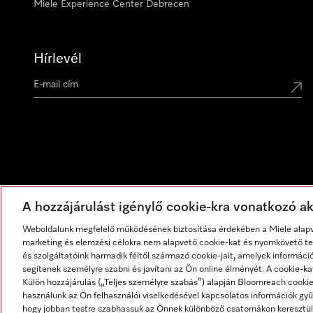
Miele Experience Center Debrecen
Hírlevél
A hozzájárulást igénylő cookie-kra vonatkozó akt
Weboldalunk megfelelő működésének biztosítása érdekében a Miele alapve
marketing és elemzési célokra nem alapvető cookie-kat és nyomkövető tec
és szolgáltatóink harmadik féltől származó cookie-jait, amelyek informáci
segítenek személyre szabni és javítani az Ön online élményét. A cookie-ka
Külön hozzájárulás („Teljes személyre szabás”) alapján Bloomreach cook
használunk az Ön felhasználói viselkedésével kapcsolatos információk gyűj
hogy jobban testre szabhassuk az Önnek különböző csatornákon keresztül