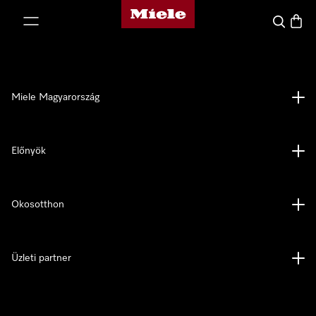
Miele honlapja
 a tartalomhoz
Kereses
Bevás
Miele Magyarország
Előnyök
Okosotthon
Üzleti partner