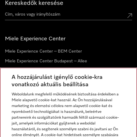
Kereskedők keresése
Miele Experience Center
Miele Experience Center – BEM Center
Miele Experience Center Budapest – Allee
Miele Experience Center Debrecen
A hozzájárulást igénylő cookie-kra
vonatkozó aktuális beállítása
Hírlevél
Weboldalunk megfelelő működésének biztosítása érdekében a
Miele alapvető cookie-kat használ. Az Ön hozzájárulásával
marketing és elemzési célokra nem alapvető cookie-kat és
nyomkövető technológiákat is használunk, beleértve
partnereink és szolgáltatóink harmadik féltől származó cookie-
jait, amelyek információkat gyűjtenek a weboldal
használatáról, és segítenek személyre szabni és javítani az Ön
online élményét. A cookie-kat hirdetések személyre szabására