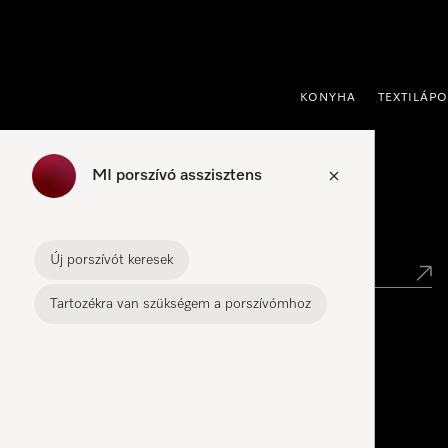
 a tartalomhoz
KONYHA
TEXTILÁP
MI porszívó asszisztens
Kereskedők keresése
Új porszívót keresek
Tartozékra van szükségem a porszívómhoz
Miele Experience Center
Miele Experience Center – BEM Center
Miele Experience Center Budapest – Allee