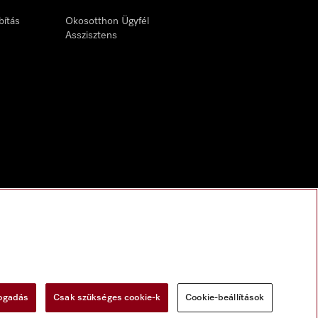
bítás
Okosotthon Ügyfél
Asszisztens
fogadás
Csak szükséges cookie-k
Cookie-beállítások