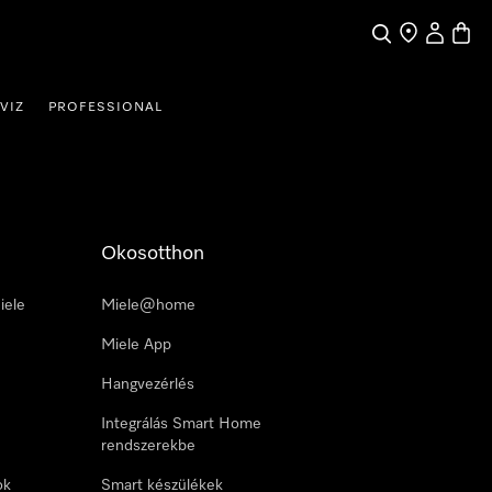
Kereses
Üzletkereső
Saját profi
Bevás
VIZ
PROFESSIONAL
Okosotthon
iele
Miele@home
Miele App
Hangvezérlés
Integrálás Smart Home
rendszerekbe
ok
Smart készülékek