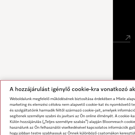
Miele Experience Center Debrecen
Hírlevél
A hozzájárulást igénylő cookie-kra vonatkozó akt
Weboldalunk megfelelő működésének biztosítása érdekében a Miele alapve
marketing és elemzési célokra nem alapvető cookie-kat és nyomkövető tec
és szolgáltatóink harmadik féltől származó cookie-jait, amelyek informáci
segítenek személyre szabni és javítani az Ön online élményét. A cookie-ka
Külön hozzájárulás („Teljes személyre szabás”) alapján Bloomreach cook
használunk az Ön felhasználói viselkedésével kapcsolatos információk gyűj
A válaszokat mesterséges intelligencia generálja.
hogy jobban testre szabhassuk az Önnek különböző csatornákon keresztül