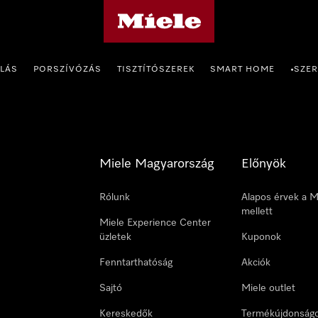
Miele honlapja
OLÁS
PORSZÍVÓZÁS
TISZTÍTÓSZEREK
SMART HOME
SZER
•
Miele Magyarország
Előnyök
Rólunk
Alapos érvek a M
mellett
Miele Experience Center
üzletek
Kuponok
Fenntarthatóság
Akciók
Sajtó
Miele outlet
Kereskedők
Termékújdonság