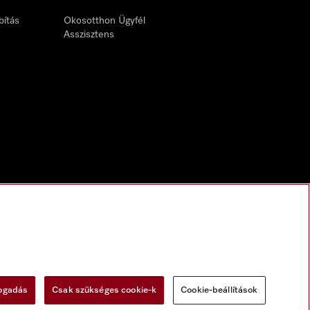
bítás
Okosotthon Ügyfél
Asszisztens
fogadás
Csak szükséges cookie-k
Cookie-beállítások