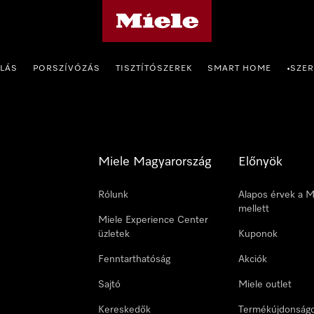
Miele honlapja
OLÁS
PORSZÍVÓZÁS
TISZTÍTÓSZEREK
SMART HOME
SZER
•
Miele Magyarország
Előnyök
Rólunk
Alapos érvek a M
mellett
Miele Experience Center
üzletek
Kuponok
Fenntarthatóság
Akciók
Sajtó
Miele outlet
Kereskedők
Termékújdonság