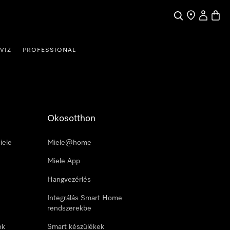
Kereses
Üzletkereső
Saját profi
Bevás
VIZ
PROFESSIONAL
Okosotthon
iele
Miele@home
Miele App
Hangvezérlés
Integrálás Smart Home
rendszerekbe
ok
Smart készülékek