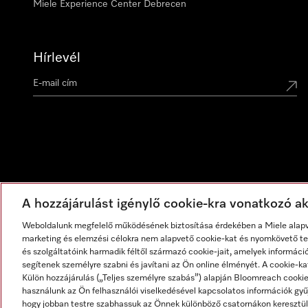
Miele Experience Center Debrecen
Hírlevél
A hozzájárulást igénylő cookie-kra vonatkozó akt
Weboldalunk megfelelő működésének biztosítása érdekében a Miele alapve
marketing és elemzési célokra nem alapvető cookie-kat és nyomkövető tec
és szolgáltatóink harmadik féltől származó cookie-jait, amelyek informáci
segítenek személyre szabni és javítani az Ön online élményét. A cookie-ka
Külön hozzájárulás („Teljes személyre szabás”) alapján Bloomreach cook
használunk az Ön felhasználói viselkedésével kapcsolatos információk gyűj
hogy jobban testre szabhassuk az Önnek különböző csatornákon keresztül