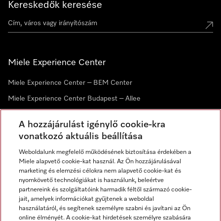
Kereskedők keresése
Miele Experience Center
Miele Experience Center – BEM Center
Miele Experience Center Budapest – Allee
Miele Experience Center Debrecen
A hozzájárulást igénylő cookie-kra
vonatkozó aktuális beállítása
Hírlevél
Weboldalunk megfelelő működésének biztosítása érdekében a
Miele alapvető cookie-kat használ. Az Ön hozzájárulásával
marketing és elemzési célokra nem alapvető cookie-kat és
nyomkövető technológiákat is használunk, beleértve
partnereink és szolgáltatóink harmadik féltől származó cookie-
jait, amelyek információkat gyűjtenek a weboldal
használatáról, és segítenek személyre szabni és javítani az Ön
online élményét. A cookie-kat hirdetések személyre szabására