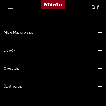
Miele honlapja
 a tartalomhoz
Kereses
Bevás
Miele Magyarország
Előnyök
Okosotthon
Üzleti partner