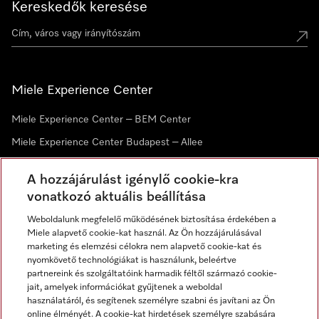
Kereskedők keresése
Miele Experience Center
Miele Experience Center – BEM Center
Miele Experience Center Budapest – Allee
Miele Experience Center Debrecen
A hozzájárulást igénylő cookie-kra
vonatkozó aktuális beállítása
Hírlevél
Weboldalunk megfelelő működésének biztosítása érdekében a
Miele alapvető cookie-kat használ. Az Ön hozzájárulásával
marketing és elemzési célokra nem alapvető cookie-kat és
nyomkövető technológiákat is használunk, beleértve
partnereink és szolgáltatóink harmadik féltől származó cookie-
jait, amelyek információkat gyűjtenek a weboldal
használatáról, és segítenek személyre szabni és javítani az Ön
online élményét. A cookie-kat hirdetések személyre szabására