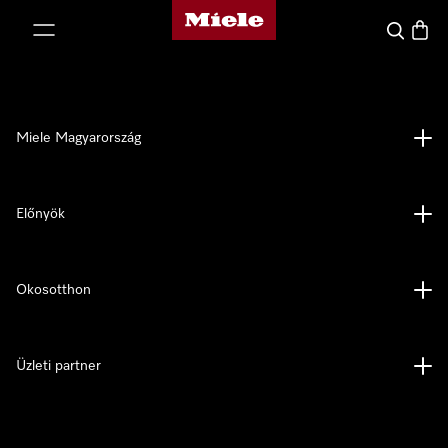
Miele honlapja
 a tartalomhoz
Kereses
Bevás
Miele Magyarország
Előnyök
Okosotthon
Üzleti partner