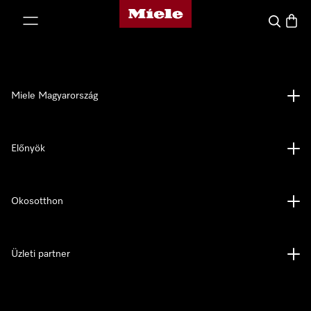
Miele honlapja
 a tartalomhoz
Kereses
Bevás
Miele Magyarország
Előnyök
Okosotthon
Üzleti partner