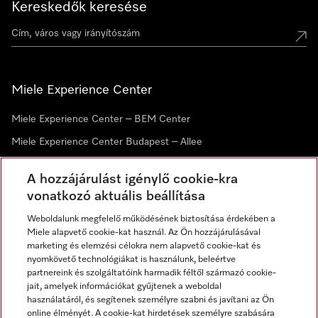
Kereskedők keresése
Miele Experience Center
Miele Experience Center – BEM Center
Miele Experience Center Budapest – Allee
Miele Experience Center Debrecen
A hozzájárulást igénylő cookie-kra
vonatkozó aktuális beállítása
Hírlevél
Weboldalunk megfelelő működésének biztosítása érdekében a
Miele alapvető cookie-kat használ. Az Ön hozzájárulásával
marketing és elemzési célokra nem alapvető cookie-kat és
nyomkövető technológiákat is használunk, beleértve
partnereink és szolgáltatóink harmadik féltől származó cookie-
jait, amelyek információkat gyűjtenek a weboldal
használatáról, és segítenek személyre szabni és javítani az Ön
online élményét. A cookie-kat hirdetések személyre szabására