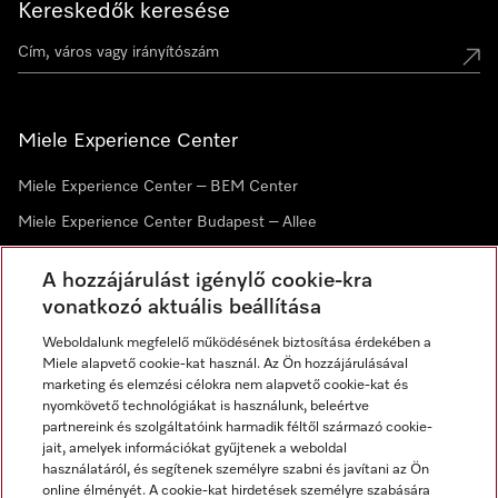
Kereskedők keresése
Miele Experience Center
Miele Experience Center – BEM Center
Miele Experience Center Budapest – Allee
Miele Experience Center Debrecen
A hozzájárulást igénylő cookie-kra
vonatkozó aktuális beállítása
Hírlevél
Weboldalunk megfelelő működésének biztosítása érdekében a
Miele alapvető cookie-kat használ. Az Ön hozzájárulásával
marketing és elemzési célokra nem alapvető cookie-kat és
nyomkövető technológiákat is használunk, beleértve
partnereink és szolgáltatóink harmadik féltől származó cookie-
jait, amelyek információkat gyűjtenek a weboldal
használatáról, és segítenek személyre szabni és javítani az Ön
online élményét. A cookie-kat hirdetések személyre szabására