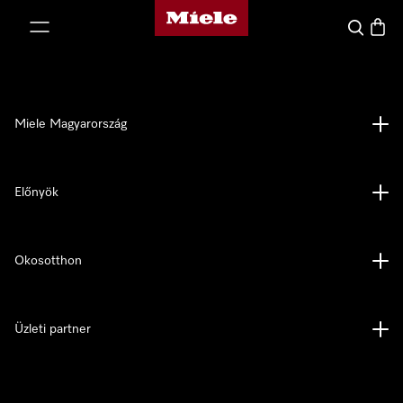
Miele honlapja
 a tartalomhoz
Kereses
Bevás
Miele Magyarország
Előnyök
Okosotthon
Üzleti partner