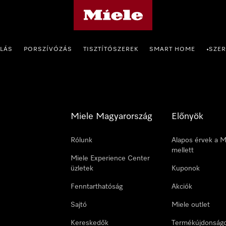
Miele honlapja
OLÁS
PORSZÍVÓZÁS
TISZTÍTÓSZEREK
SMART HOME
SZER
•
Miele Magyarország
Előnyök
Rólunk
Alapos érvek a M
mellett
Miele Experience Center
üzletek
Kuponok
Fenntarthatóság
Akciók
Sajtó
Miele outlet
Kereskedők
Termékújdonság