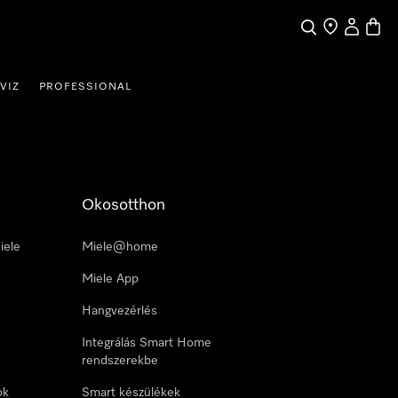
Kereses
Üzletkereső
Saját profi
Bevás
VIZ
PROFESSIONAL
Okosotthon
iele
Miele@home
Miele App
Hangvezérlés
Integrálás Smart Home
rendszerekbe
ok
Smart készülékek