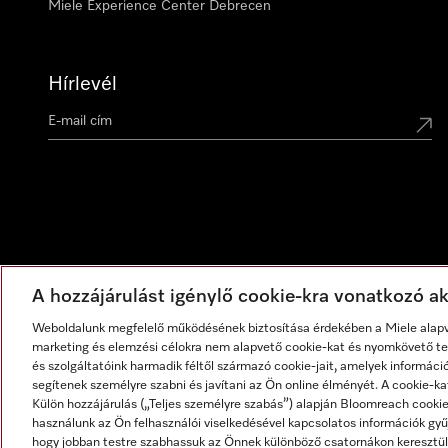
Miele Experience Center Debrecen
Hírlevél
A hozzájárulást igénylő cookie-kra vonatkozó akt
Weboldalunk megfelelő működésének biztosítása érdekében a Miele alapve
marketing és elemzési célokra nem alapvető cookie-kat és nyomkövető tec
és szolgáltatóink harmadik féltől származó cookie-jait, amelyek informáci
segítenek személyre szabni és javítani az Ön online élményét. A cookie-ka
Külön hozzájárulás („Teljes személyre szabás”) alapján Bloomreach cook
használunk az Ön felhasználói viselkedésével kapcsolatos információk gyűj
hogy jobban testre szabhassuk az Önnek különböző csatornákon keresztül