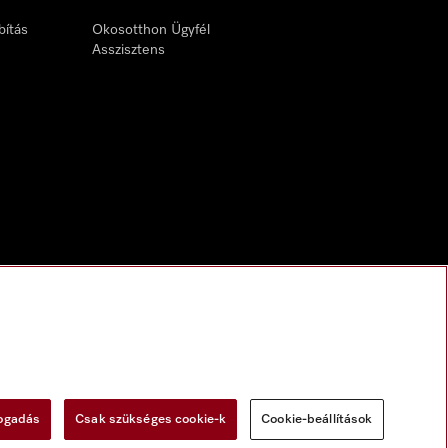
bítás
Okosotthon Ügyfél
Asszisztens
fogadás
Csak szükséges cookie-k
Cookie-beállítások