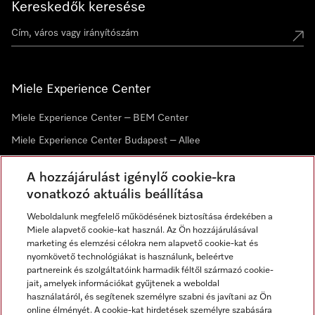
Kereskedők keresése
Miele Experience Center
Miele Experience Center – BEM Center
Miele Experience Center Budapest – Allee
Miele Experience Center Debrecen
A hozzájárulást igénylő cookie-kra
vonatkozó aktuális beállítása
Hírlevél
Weboldalunk megfelelő működésének biztosítása érdekében a
Miele alapvető cookie-kat használ. Az Ön hozzájárulásával
marketing és elemzési célokra nem alapvető cookie-kat és
nyomkövető technológiákat is használunk, beleértve
partnereink és szolgáltatóink harmadik féltől származó cookie-
jait, amelyek információkat gyűjtenek a weboldal
használatáról, és segítenek személyre szabni és javítani az Ön
online élményét. A cookie-kat hirdetések személyre szabására