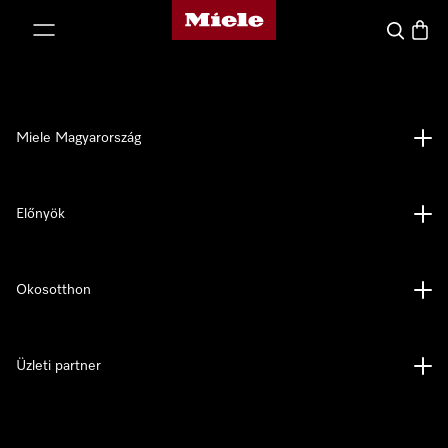
Miele honlapja
 a tartalomhoz
Kereses
Bevás
Miele Magyarország
Előnyök
Okosotthon
Üzleti partner