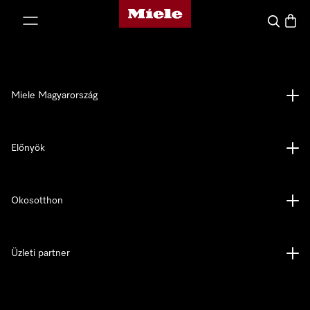
Miele honlapja
 a tartalomhoz
Kereses
Bevás
Miele Magyarország
Előnyök
Okosotthon
Üzleti partner