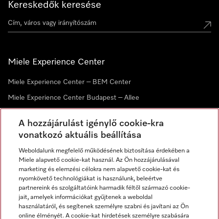
Kereskedők keresése
Miele Experience Center
Miele Experience Center – BEM Center
Miele Experience Center Budapest – Allee
Miele Experience Center Debrecen
A hozzájárulást igénylő cookie-kra
vonatkozó aktuális beállítása
Hírlevél
Weboldalunk megfelelő működésének biztosítása érdekében a
Miele alapvető cookie-kat használ. Az Ön hozzájárulásával
marketing és elemzési célokra nem alapvető cookie-kat és
nyomkövető technológiákat is használunk, beleértve
partnereink és szolgáltatóink harmadik féltől származó cookie-
jait, amelyek információkat gyűjtenek a weboldal
használatáról, és segítenek személyre szabni és javítani az Ön
online élményét. A cookie-kat hirdetések személyre szabására