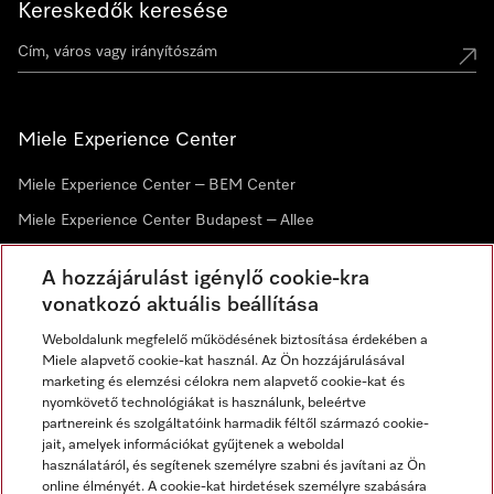
Kereskedők keresése
Miele Experience Center
Miele Experience Center – BEM Center
Miele Experience Center Budapest – Allee
Miele Experience Center Debrecen
A hozzájárulást igénylő cookie-kra
vonatkozó aktuális beállítása
Hírlevél
Weboldalunk megfelelő működésének biztosítása érdekében a
Miele alapvető cookie-kat használ. Az Ön hozzájárulásával
marketing és elemzési célokra nem alapvető cookie-kat és
nyomkövető technológiákat is használunk, beleértve
partnereink és szolgáltatóink harmadik féltől származó cookie-
jait, amelyek információkat gyűjtenek a weboldal
használatáról, és segítenek személyre szabni és javítani az Ön
online élményét. A cookie-kat hirdetések személyre szabására