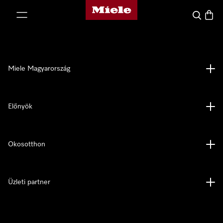
Miele honlapja
 a tartalomhoz
Kereses
Bevás
Miele Magyarország
Előnyök
Okosotthon
Üzleti partner