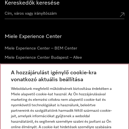
Kereskedők keresése
Miele Experience Center
Miele Experience Center – BEM Center
Miele Experience Center Budapest – Allee
Miele Experience Center Debrecen
A hozzájárulást igénylő cookie-kra
vonatkozó aktuális beállítása
Hírlevél
Weboldalunk megfelelő működésének biztosítása érdekében a
Miele alapvető cookie-kat használ. Az Ön hozzájárulásával
marketing és elemzési célokra nem alapvető cookie-kat és
nyomkövető technológiákat is használunk, beleértve
partnereink és szolgáltatóink harmadik féltől származó cookie-
jait, amelyek információkat gyűjtenek a weboldal
használatáról, és segítenek személyre szabni és javítani az Ön
online élményét. A cookie-kat hirdetések személyre szabására