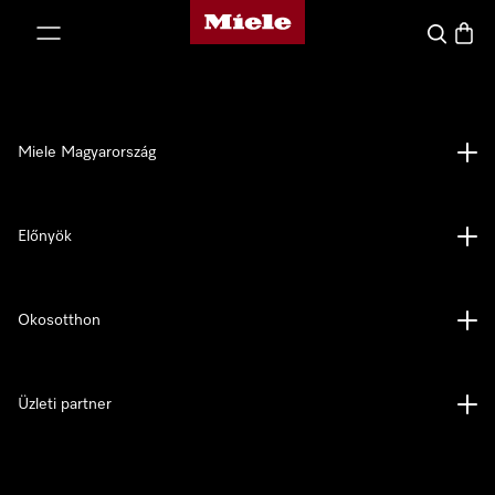
Miele honlapja
 a tartalomhoz
Kereses
Bevás
Miele Magyarország
Előnyök
Okosotthon
Üzleti partner