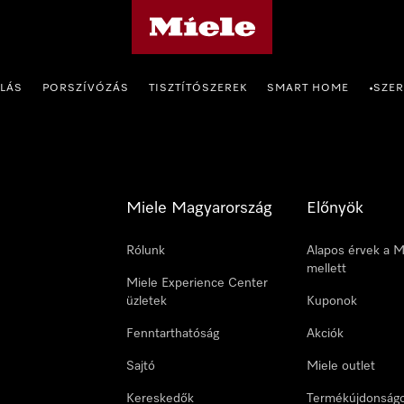
Miele honlapja
OLÁS
PORSZÍVÓZÁS
TISZTÍTÓSZEREK
SMART HOME
SZER
•
Miele Magyarország
Előnyök
Rólunk
Alapos érvek a M
mellett
Miele Experience Center
üzletek
Kuponok
Fenntarthatóság
Akciók
Sajtó
Miele outlet
Kereskedők
Termékújdonság