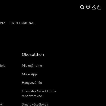
Kereses
Üzletkereső
Saját profi
Bevás
VIZ
PROFESSIONAL
Okosotthon
iele
Miele@home
Miele App
Hangvezérlés
Integrálás Smart Home
rendszerekbe
ok
Smart készülékek