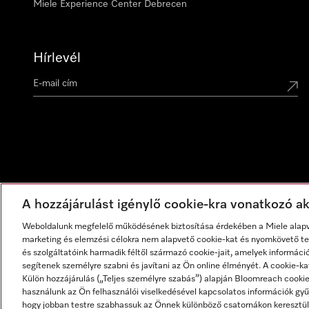
Miele Experience Center Debrecen
Hírlevél
A hozzájárulást igénylő cookie-kra vonatkozó akt
Weboldalunk megfelelő működésének biztosítása érdekében a Miele alapve
marketing és elemzési célokra nem alapvető cookie-kat és nyomkövető tec
és szolgáltatóink harmadik féltől származó cookie-jait, amelyek informáci
segítenek személyre szabni és javítani az Ön online élményét. A cookie-ka
Külön hozzájárulás („Teljes személyre szabás”) alapján Bloomreach cook
használunk az Ön felhasználói viselkedésével kapcsolatos információk gyűj
hogy jobban testre szabhassuk az Önnek különböző csatornákon keresztül