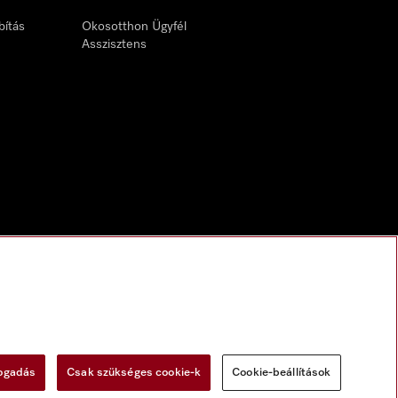
bítás
Okosotthon Ügyfél
Asszisztens
fogadás
Csak szükséges cookie-k
Cookie-beállítások