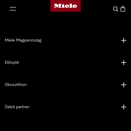
Miele honlapja
 a tartalomhoz
Kereses
Bevás
Miele Magyarország
Előnyök
Okosotthon
Üzleti partner