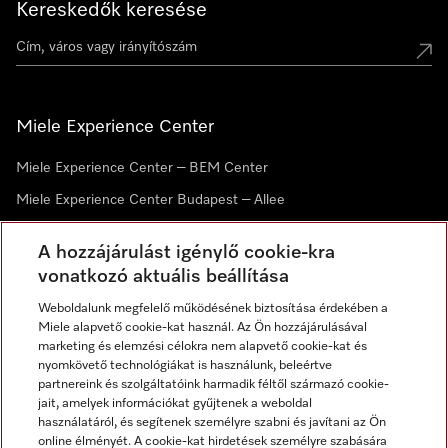
Kereskedők keresése
Miele Experience Center
Miele Experience Center – BEM Center
Miele Experience Center Budapest – Allee
Miele Experience Center Debrecen
A hozzájárulást igénylő cookie-kra
vonatkozó aktuális beállítása
Hírlevél
Weboldalunk megfelelő működésének biztosítása érdekében a
Miele alapvető cookie-kat használ. Az Ön hozzájárulásával
marketing és elemzési célokra nem alapvető cookie-kat és
nyomkövető technológiákat is használunk, beleértve
partnereink és szolgáltatóink harmadik féltől származó cookie-
jait, amelyek információkat gyűjtenek a weboldal
használatáról, és segítenek személyre szabni és javítani az Ön
online élményét. A cookie-kat hirdetések személyre szabására