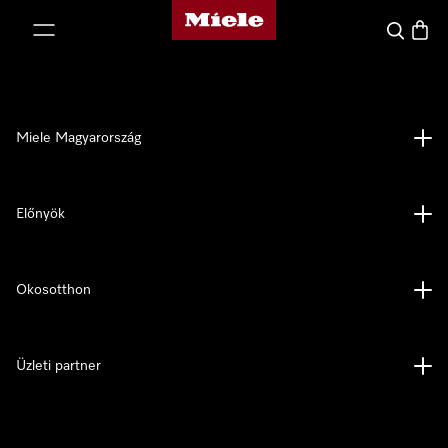
Miele honlapja
 a tartalomhoz
Kereses
Bevás
Miele Magyarország
Előnyök
Okosotthon
Üzleti partner