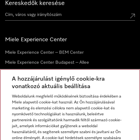
Kereskedők keresése
Miele Experience Center
Miele Experience Center – BEM Center
Miele Experience Center Budapest – Allee
Miele Experience Center Debrecen
A hozzájárulást igénylő cookie-kra
vonatkozó aktuális beállítása
Hírlevél
Weboldalunk megfelelő működésének biztosítása érdekében a
Miele alapvető cookie-kat használ. Az Ön hozzájárulásával
marketing és elemzési célokra nem alapvető cookie-kat és
nyomkövető technológiákat is használunk, beleértve
partnereink és szolgáltatóink harmadik féltől származó cookie-
jait, amelyek információkat gyűjtenek a weboldal
használatáról, és segítenek személyre szabni és javítani az Ön
online élményét. A cookie-kat hirdetések személyre szabására