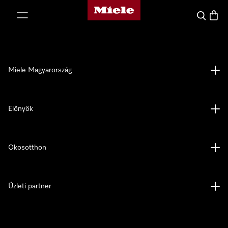
Miele honlapja
 a tartalomhoz
Kereses
Bevás
Miele Magyarország
Előnyök
Okosotthon
Üzleti partner