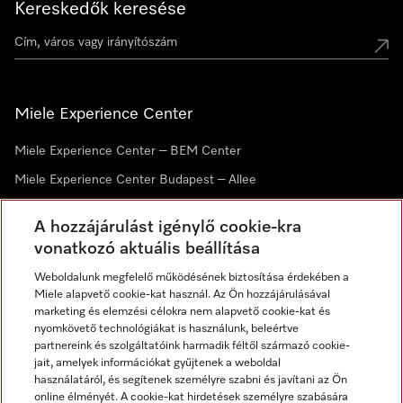
Kereskedők keresése
Miele Experience Center
Miele Experience Center – BEM Center
Miele Experience Center Budapest – Allee
Miele Experience Center Debrecen
A hozzájárulást igénylő cookie-kra
vonatkozó aktuális beállítása
Hírlevél
Weboldalunk megfelelő működésének biztosítása érdekében a
Miele alapvető cookie-kat használ. Az Ön hozzájárulásával
marketing és elemzési célokra nem alapvető cookie-kat és
nyomkövető technológiákat is használunk, beleértve
partnereink és szolgáltatóink harmadik féltől származó cookie-
jait, amelyek információkat gyűjtenek a weboldal
használatáról, és segítenek személyre szabni és javítani az Ön
online élményét. A cookie-kat hirdetések személyre szabására