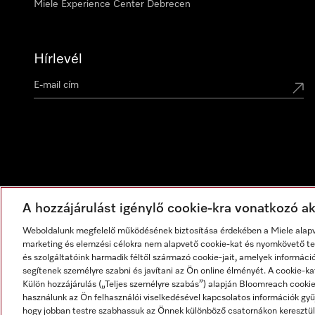
Miele Experience Center Debrecen
Hírlevél
A hozzájárulást igénylő cookie-kra vonatkozó akt
Weboldalunk megfelelő működésének biztosítása érdekében a Miele alapve
marketing és elemzési célokra nem alapvető cookie-kat és nyomkövető tec
és szolgáltatóink harmadik féltől származó cookie-jait, amelyek informáci
segítenek személyre szabni és javítani az Ön online élményét. A cookie-ka
Külön hozzájárulás („Teljes személyre szabás”) alapján Bloomreach cook
használunk az Ön felhasználói viselkedésével kapcsolatos információk gyűj
hogy jobban testre szabhassuk az Önnek különböző csatornákon keresztül