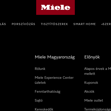
Miele honlapja
OLÁS
PORSZÍVÓZÁS
TISZTÍTÓSZEREK
SMART HOME
SZER
•
Miele Magyarország
Előnyök
Rólunk
Alapos érvek a M
mellett
Miele Experience Center
üzletek
Kuponok
Fenntarthatóság
Akciók
Sajtó
Miele outlet
Kereskedők
Termékújdonság