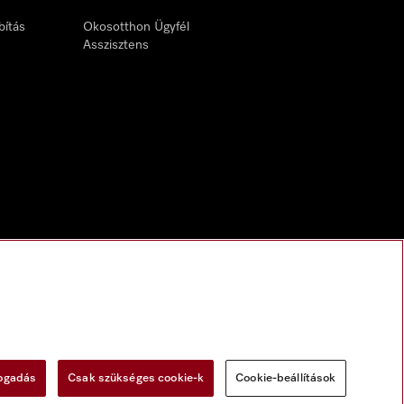
bítás
Okosotthon Ügyfél
Asszisztens
fogadás
Csak szükséges cookie-k
Cookie-beállítások