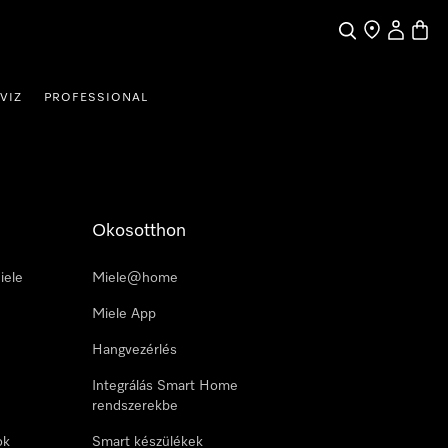
Kereses
Üzletkereső
Saját profi
Bevás
VIZ
PROFESSIONAL
Okosotthon
iele
Miele@home
Miele App
Hangvezérlés
Integrálás Smart Home
rendszerekbe
ok
Smart készülékek