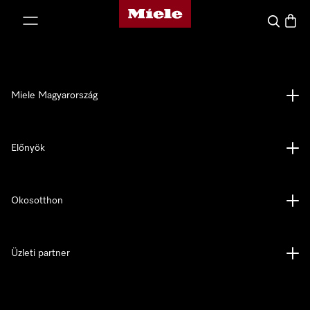
Miele honlapja
 a tartalomhoz
Kereses
Bevás
Miele Magyarország
Előnyök
Okosotthon
Üzleti partner