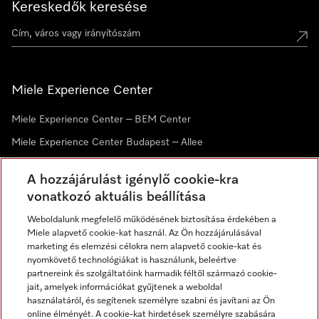
Kereskedők keresése
Miele Experience Center
Miele Experience Center – BEM Center
Miele Experience Center Budapest – Allee
Miele Experience Center Debrecen
A hozzájárulást igénylő cookie-kra
vonatkozó aktuális beállítása
Hírlevél
Weboldalunk megfelelő működésének biztosítása érdekében a
Miele alapvető cookie-kat használ. Az Ön hozzájárulásával
marketing és elemzési célokra nem alapvető cookie-kat és
nyomkövető technológiákat is használunk, beleértve
partnereink és szolgáltatóink harmadik féltől származó cookie-
jait, amelyek információkat gyűjtenek a weboldal
használatáról, és segítenek személyre szabni és javítani az Ön
online élményét. A cookie-kat hirdetések személyre szabására