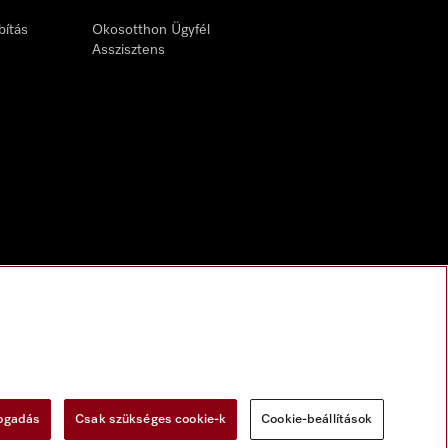
bítás
Okosotthon Ügyfél
Asszisztens
fogadás
Csak szükséges cookie-k
Cookie-beállítások