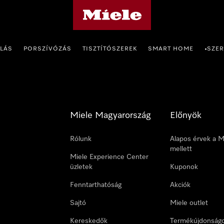
Miele honlapja
OLÁS
PORSZÍVÓZÁS
TISZTÍTÓSZEREK
SMART HOME
SZER
•
Miele Magyarország
Előnyök
Rólunk
Alapos érvek a M
mellett
Miele Experience Center
üzletek
Kuponok
Fenntarthatóság
Akciók
Sajtó
Miele outlet
Kereskedők
Termékújdonság