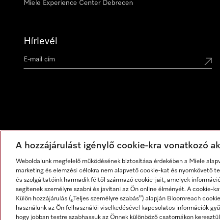
Miele Experience Center Debrecen
Hírlevél
A hozzájárulást igénylő cookie-kra vonatkozó akt
Weboldalunk megfelelő működésének biztosítása érdekében a Miele alapve
marketing és elemzési célokra nem alapvető cookie-kat és nyomkövető tec
és szolgáltatóink harmadik féltől származó cookie-jait, amelyek informáci
segítenek személyre szabni és javítani az Ön online élményét. A cookie-ka
Külön hozzájárulás („Teljes személyre szabás”) alapján Bloomreach cook
használunk az Ön felhasználói viselkedésével kapcsolatos információk gyűj
hogy jobban testre szabhassuk az Önnek különböző csatornákon keresztül