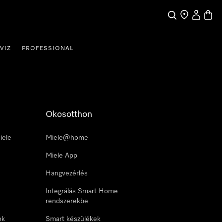
Kereses
Üzletkereső
Saját profi
Bevás
VIZ
PROFESSIONAL
Okosotthon
iele
Miele@home
Miele App
Hangvezérlés
Integrálás Smart Home
rendszerekbe
ok
Smart készülékek