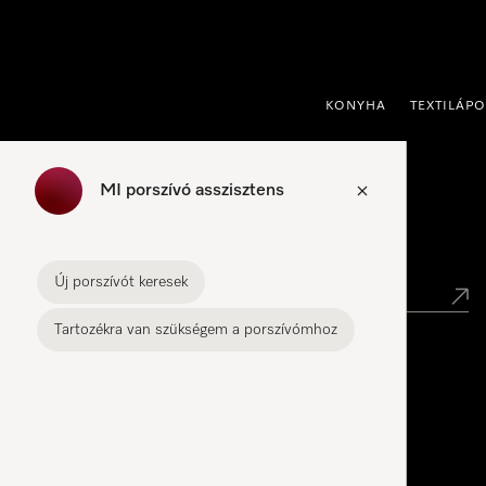
 a tartalomhoz
KONYHA
TEXTILÁP
MI porszívó asszisztens
Kereskedők keresése
Új porszívót keresek
Tartozékra van szükségem a porszívómhoz
Miele Experience Center
Miele Experience Center – BEM Center
Miele Experience Center Budapest – Allee