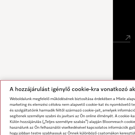
Miele Experience Center Debrecen
Hírlevél
A hozzájárulást igénylő cookie-kra vonatkozó akt
Weboldalunk megfelelő működésének biztosítása érdekében a Miele alapve
marketing és elemzési célokra nem alapvető cookie-kat és nyomkövető tec
és szolgáltatóink harmadik féltől származó cookie-jait, amelyek informáci
segítenek személyre szabni és javítani az Ön online élményét. A cookie-ka
Külön hozzájárulás („Teljes személyre szabás”) alapján Bloomreach cook
használunk az Ön felhasználói viselkedésével kapcsolatos információk gyűj
A válaszokat mesterséges intelligencia generálja.
hogy jobban testre szabhassuk az Önnek különböző csatornákon keresztül