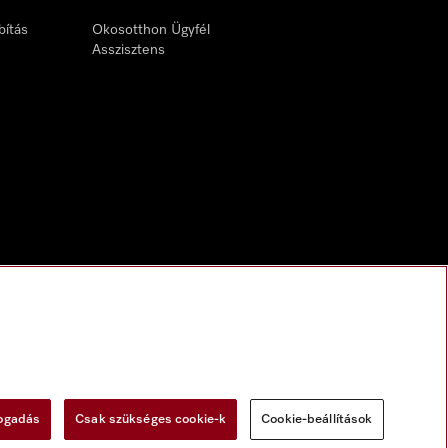
bítás
Okosotthon Ügyfél
Asszisztens
fogadás
Csak szükséges cookie-k
Cookie-beállítások