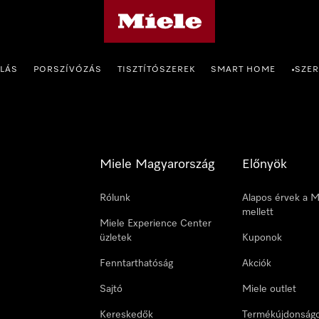
Miele honlapja
OLÁS
PORSZÍVÓZÁS
TISZTÍTÓSZEREK
SMART HOME
SZER
•
Miele Magyarország
Előnyök
Rólunk
Alapos érvek a M
mellett
Miele Experience Center
üzletek
Kuponok
Fenntarthatóság
Akciók
Sajtó
Miele outlet
Kereskedők
Termékújdonság