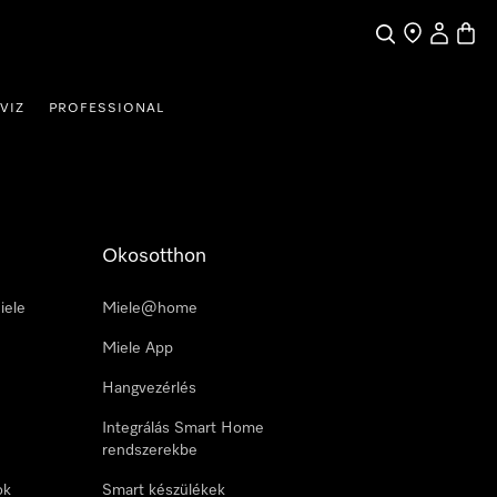
Kereses
Üzletkereső
Saját profi
Bevás
VIZ
PROFESSIONAL
Okosotthon
iele
Miele@home
Miele App
Hangvezérlés
Integrálás Smart Home
rendszerekbe
ok
Smart készülékek