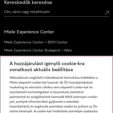
Kereskedők keresése
Miele Experience Center
Miele Experience Center – BEM Center
Miele Experience Center Budapest – Allee
Miele Experience Center Debrecen
A hozzájárulást igénylő cookie-kra
vonatkozó aktuális beállítása
Hírlevél
Weboldalunk megfelelő működésének biztosítása érdekében a
Miele alapvető cookie-kat használ. Az Ön hozzájárulásával
marketing és elemzési célokra nem alapvető cookie-kat és
nyomkövető technológiákat is használunk, beleértve
partnereink és szolgáltatóink harmadik féltől származó cookie-
jait, amelyek információkat gyűjtenek a weboldal
használatáról, és segítenek személyre szabni és javítani az Ön
online élményét. A cookie-kat hirdetések személyre szabására