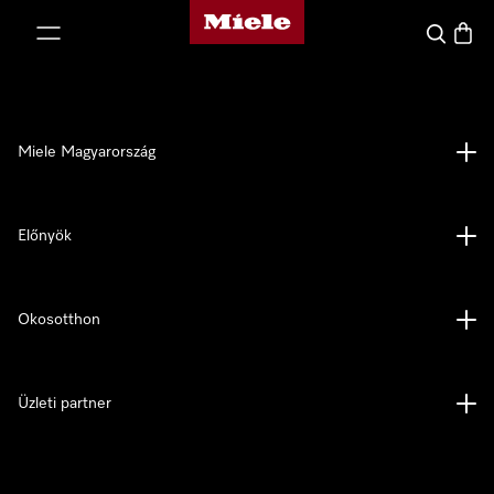
Miele honlapja
 a tartalomhoz
Kereses
Bevás
Miele Magyarország
Előnyök
Okosotthon
Üzleti partner