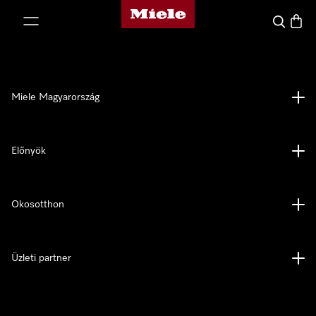
Miele honlapja
 a tartalomhoz
Kereses
Bevás
Miele Magyarország
Előnyök
Okosotthon
Üzleti partner