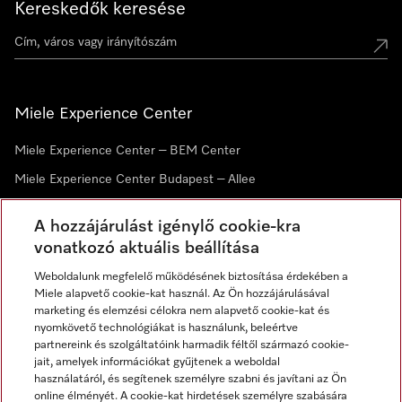
Kereskedők keresése
Miele Experience Center
Miele Experience Center – BEM Center
Miele Experience Center Budapest – Allee
Miele Experience Center Debrecen
A hozzájárulást igénylő cookie-kra
vonatkozó aktuális beállítása
Hírlevél
Weboldalunk megfelelő működésének biztosítása érdekében a
Miele alapvető cookie-kat használ. Az Ön hozzájárulásával
marketing és elemzési célokra nem alapvető cookie-kat és
nyomkövető technológiákat is használunk, beleértve
partnereink és szolgáltatóink harmadik féltől származó cookie-
jait, amelyek információkat gyűjtenek a weboldal
használatáról, és segítenek személyre szabni és javítani az Ön
online élményét. A cookie-kat hirdetések személyre szabására