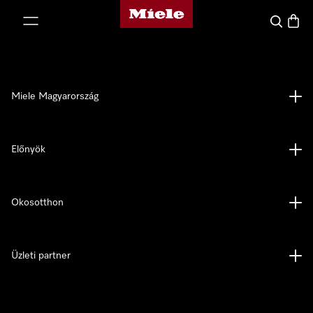
Miele honlapja
 a tartalomhoz
Kereses
Bevás
Miele Magyarország
Előnyök
Okosotthon
Üzleti partner