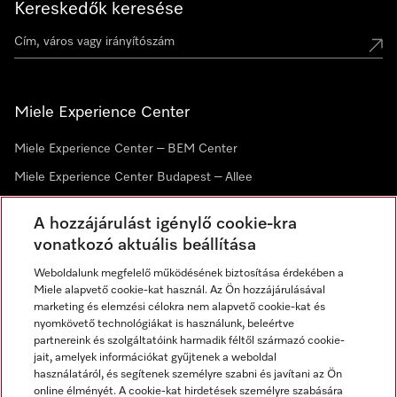
Kereskedők keresése
Miele Experience Center
Miele Experience Center – BEM Center
Miele Experience Center Budapest – Allee
Miele Experience Center Debrecen
A hozzájárulást igénylő cookie-kra
vonatkozó aktuális beállítása
Hírlevél
Weboldalunk megfelelő működésének biztosítása érdekében a
Miele alapvető cookie-kat használ. Az Ön hozzájárulásával
marketing és elemzési célokra nem alapvető cookie-kat és
nyomkövető technológiákat is használunk, beleértve
partnereink és szolgáltatóink harmadik féltől származó cookie-
jait, amelyek információkat gyűjtenek a weboldal
használatáról, és segítenek személyre szabni és javítani az Ön
online élményét. A cookie-kat hirdetések személyre szabására