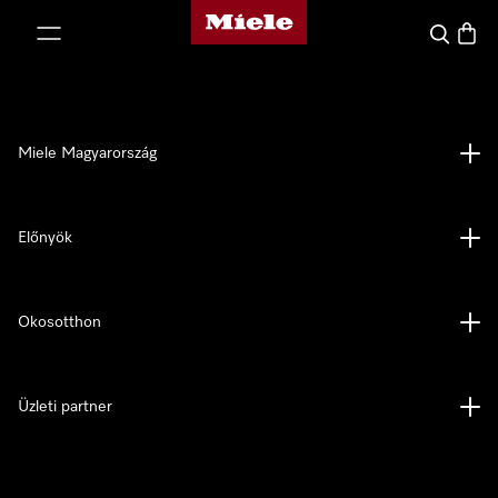
Miele honlapja
 a tartalomhoz
Kereses
Bevás
Miele Magyarország
Előnyök
Okosotthon
Üzleti partner