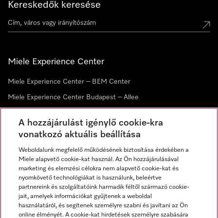
Kereskedők keresése
Miele Experience Center
Miele Experience Center – BEM Center
Miele Experience Center Budapest – Allee
Miele Experience Center Debrecen
A hozzájárulást igénylő cookie-kra
vonatkozó aktuális beállítása
Hírlevél
Weboldalunk megfelelő működésének biztosítása érdekében a
Miele alapvető cookie-kat használ. Az Ön hozzájárulásával
marketing és elemzési célokra nem alapvető cookie-kat és
nyomkövető technológiákat is használunk, beleértve
partnereink és szolgáltatóink harmadik féltől származó cookie-
jait, amelyek információkat gyűjtenek a weboldal
használatáról, és segítenek személyre szabni és javítani az Ön
online élményét. A cookie-kat hirdetések személyre szabására