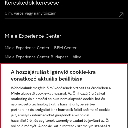
Kereskedők keresése
Miele Experience Center
Miele Experience Center – BEM Center
Miele Experience Center Budapest – Allee
Miele Experience Center Debrecen
A hozzájárulást igénylő cookie-kra
vonatkozó aktuális beállítása
Hírlevél
Weboldalunk megfelelő működésének biztosítása érdekében a
Miele alapvető cookie-kat használ. Az Ön hozzájárulásával
marketing és elemzési célokra nem alapvető cookie-kat és
nyomkövető technológiákat is használunk, beleértve
partnereink és szolgáltatóink harmadik féltől származó cookie-
jait, amelyek információkat gyűjtenek a weboldal
használatáról, és segítenek személyre szabni és javítani az Ön
online élményét. A cookie-kat hirdetések személyre szabására