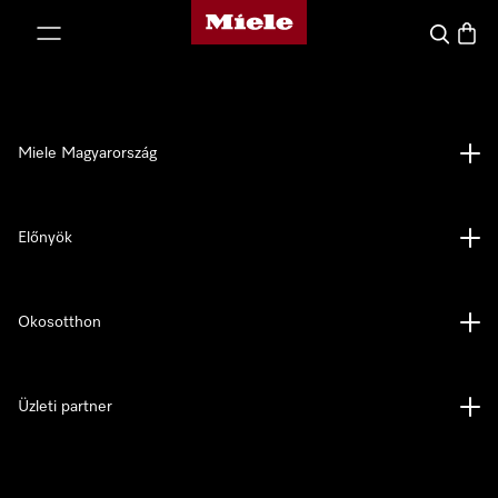
Miele honlapja
 a tartalomhoz
Kereses
Bevás
Miele Magyarország
Előnyök
Okosotthon
Üzleti partner