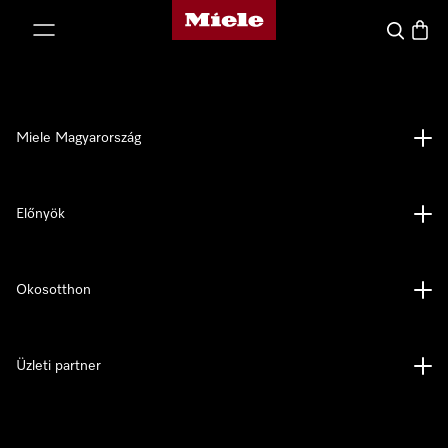
Miele honlapja
 a tartalomhoz
Kereses
Bevás
Miele Magyarország
Előnyök
Okosotthon
Üzleti partner