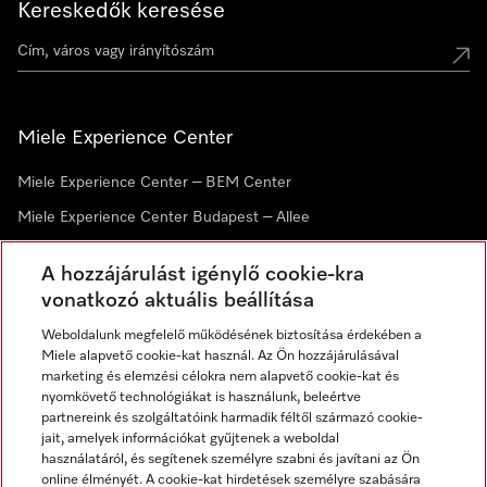
Kereskedők keresése
Miele Experience Center
Miele Experience Center – BEM Center
Miele Experience Center Budapest – Allee
Miele Experience Center Debrecen
A hozzájárulást igénylő cookie-kra
vonatkozó aktuális beállítása
Hírlevél
Weboldalunk megfelelő működésének biztosítása érdekében a
Miele alapvető cookie-kat használ. Az Ön hozzájárulásával
marketing és elemzési célokra nem alapvető cookie-kat és
nyomkövető technológiákat is használunk, beleértve
partnereink és szolgáltatóink harmadik féltől származó cookie-
jait, amelyek információkat gyűjtenek a weboldal
használatáról, és segítenek személyre szabni és javítani az Ön
online élményét. A cookie-kat hirdetések személyre szabására