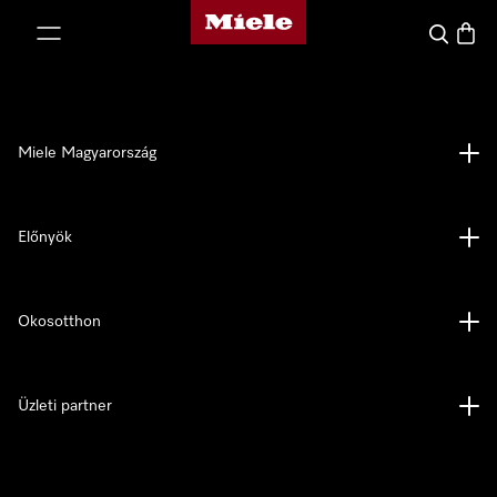
Miele honlapja
 a tartalomhoz
Kereses
Bevás
Miele Magyarország
Előnyök
Okosotthon
Üzleti partner