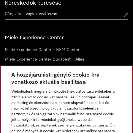
Kereskedők keresése
Miele Experience Center
Miele Experience Center – BEM Center
Miele Experience Center Budapest – Allee
Miele Experience Center Debrecen
A hozzájárulást igénylő cookie-kra
vonatkozó aktuális beállítása
Hírlevél
Weboldalunk megfelelő működésének biztosítása érdekében a
Miele alapvető cookie-kat használ. Az Ön hozzájárulásával
marketing és elemzési célokra nem alapvető cookie-kat és
nyomkövető technológiákat is használunk, beleértve
partnereink és szolgáltatóink harmadik féltől származó cookie-
jait, amelyek információkat gyűjtenek a weboldal
használatáról, és segítenek személyre szabni és javítani az Ön
online élményét. A cookie-kat hirdetések személyre szabására