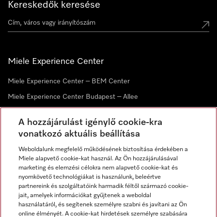
Kereskedők keresése
Miele Experience Center
Miele Experience Center – BEM Center
Miele Experience Center Budapest – Allee
Miele Experience Center Debrecen
A hozzájárulást igénylő cookie-kra
vonatkozó aktuális beállítása
Hírlevél
Weboldalunk megfelelő működésének biztosítása érdekében a
Miele alapvető cookie-kat használ. Az Ön hozzájárulásával
marketing és elemzési célokra nem alapvető cookie-kat és
nyomkövető technológiákat is használunk, beleértve
partnereink és szolgáltatóink harmadik féltől származó cookie-
jait, amelyek információkat gyűjtenek a weboldal
használatáról, és segítenek személyre szabni és javítani az Ön
online élményét. A cookie-kat hirdetések személyre szabására