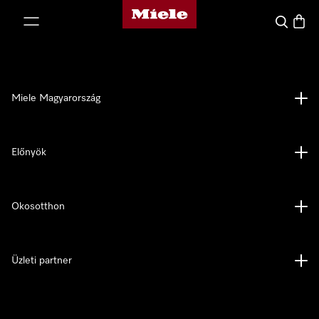
Miele honlapja
 a tartalomhoz
Kereses
Bevás
Miele Magyarország
Előnyök
Okosotthon
Üzleti partner